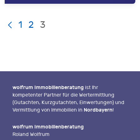
Current
LIST
Page:
1
2
3
PAGE
NAVIGATION
wolfrum Immobilienberatung
ist Ihr
kompetenter Partner für die Wertermittlung
(Gutachten, Kurzgutachten, Einwertungen) und
Nordbayern
Vermittlung von Immobilien in
!
wolfrum Immobilienberatung
Roland Wolfrum