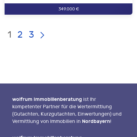
349.000 €
Current
LIST
Page:
1
2
3
PAGE
NAVIGATION
wolfrum Immobilienberatung
ist Ihr
kompetenter Partner für die Wertermittlung
(Gutachten, Kurzgutachten, Einwertungen) und
Nordbayern
Vermittlung von Immobilien in
!