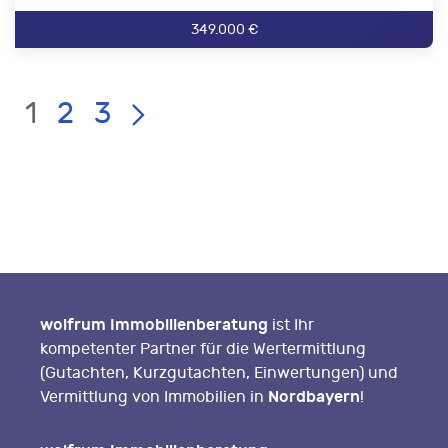
349.000 €
Current
LIST
Page:
1
2
3
PAGE
NAVIGATION
wolfrum Immobilienberatung
ist Ihr
kompetenter Partner für die Wertermittlung
(Gutachten, Kurzgutachten, Einwertungen) und
Nordbayern
Vermittlung von Immobilien in
!