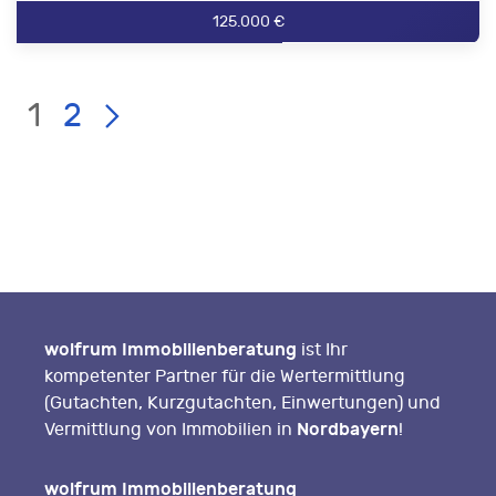
125.000 €
Current
LIST
Page:
1
2
PAGE
NAVIGATION
wolfrum Immobilienberatung
ist Ihr
kompetenter Partner für die Wertermittlung
(Gutachten, Kurzgutachten, Einwertungen) und
Nordbayern
Vermittlung von Immobilien in
!
wolfrum Immobilienberatung