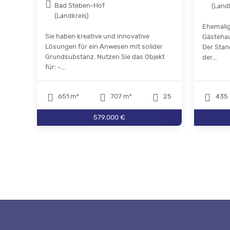
Bad Steben-Hof
(Land
(Landkreis)
Ehemalig
Sie haben kreative und innovative
Gästehau
Lösungen für ein Anwesen mit solider
Der Stan
Grundsubstanz. Nutzen Sie das Objekt
der...
für: -...
651 m²
707 m²
25
435 
579.000 €