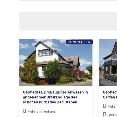
ZU VERKAUFEN
Gepflegtes, großzügiges Anwesen in
Gepfleg
angenehmer Ortsrandlage des
Garten 
schönen Kurbades Bad Steben
Mehrf
Mehrfamilienhaus
Bad S