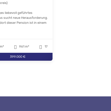
kreis)
es liebevoll geführtes
s sucht neue Herausforderung.
dort dieser Pension ist in einem
m²
961 m²
17
399.000 €