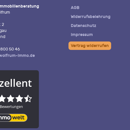
Immobilienberatung
AGB
lfrum
Widerrufsbelehrung
. 2
Datenschutz
igau
Impressum
and
Vertrag widerrufen
800 50 46
wolfrum-immo.de