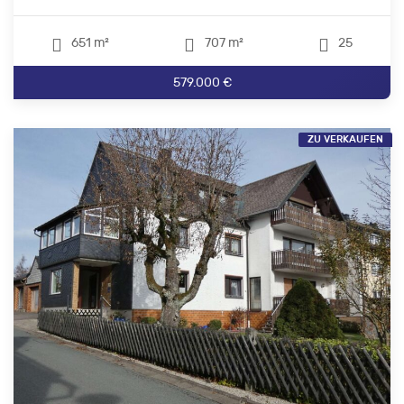
651 m²
707 m²
25
579.000 €
ZU VERKAUFEN