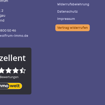
lfrum
Widerrufsbelehrung
. 2
Datenschutz
igau
Impressum
and
Vertrag widerrufen
800 50 46
wolfrum-immo.de