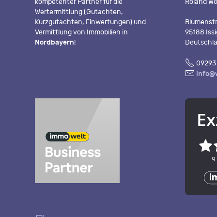
kompetenter Partner für die
Roland Wo
Wertermittlung (Gutachten,
Kurzgutachten, Einwertungen) und
Blumenstr
Vermittlung von Immobilien in
95188 Iss
Nordbayern
!
Deutschl
Fon
09293 
E-
info@
Mail