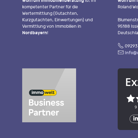
wolfrum Immobilienberatung
ist Ihr
wolfrum 
kompetenter Partner für die
Roland Wo
Wertermittlung (Gutachten,
Kurzgutachten, Einwertungen) und
Blumenstr
Vermittlung von Immobilien in
95188 Iss
Nordbayern
!
Deutschl
Fon
09293 
E-
info@
Mail