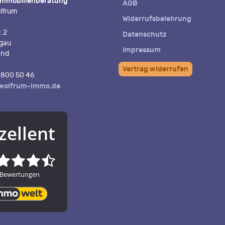
Immobilienberatung
AGB
lfrum
Widerrufsbelehrung
. 2
Datenschutz
igau
Impressum
and
Vertrag widerrufen
800 50 46
wolfrum-immo.de