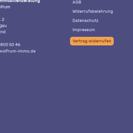
Immobilienberatung
AGB
lfrum
Widerrufsbelehrung
. 2
Datenschutz
igau
Impressum
and
Vertrag widerrufen
800 50 46
wolfrum-immo.de