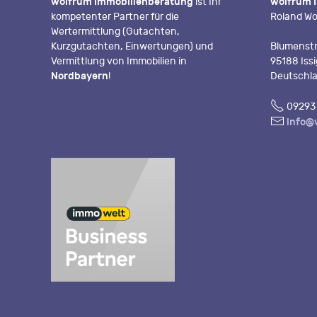
wolfrum Immobilienberatung
ist Ihr
wolfrum 
kompetenter Partner für die
Roland Wo
Wertermittlung (Gutachten,
Kurzgutachten, Einwertungen) und
Blumenstr
Vermittlung von Immobilien in
95188 Iss
Nordbayern
!
Deutschl
Fon
09293 
E-
info@
Mail