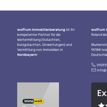
wolfrum Immobilienberatung
ist Ihr
wolfrum 
kompetenter Partner für die
Roland Wo
Wertermittlung (Gutachten,
Kurzgutachten, Einwertungen) und
Blumenstr
Vermittlung von Immobilien in
95188 Iss
Nordbayern
!
Deutschl
Fon
09293 
E-
info@
Mail