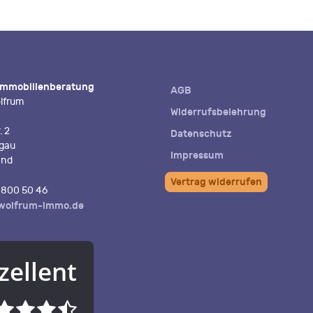
Immobilienberatung
AGB
lfrum
Widerrufsbelehrung
. 2
Datenschutz
igau
Impressum
and
Vertrag widerrufen
800 50 46
wolfrum-immo.de