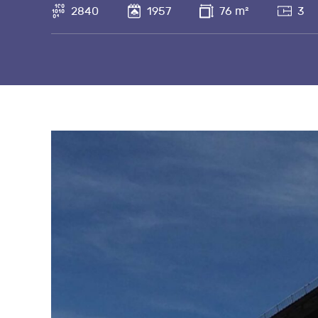
2840
1957
76 m²
3