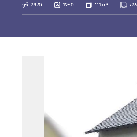
2870
1960
111 m²
726