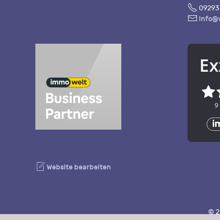
Fon
09293 
E-
info@
Mail
Website bearbeiten
© 2