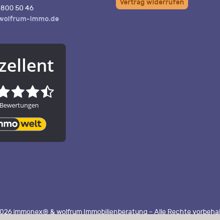
Vertrag widerrufen
800 50 46
wolfrum-immo.de
026 immonex® & wolfrum Immobilienberatung – Alle Rechte vorbeha