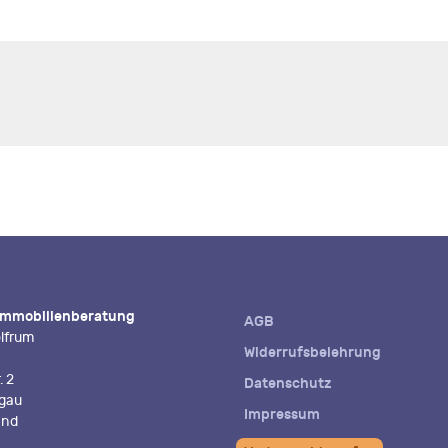
Immobilienberatung
AGB
lfrum
Widerrufsbelehrung
. 2
Datenschutz
igau
Impressum
and