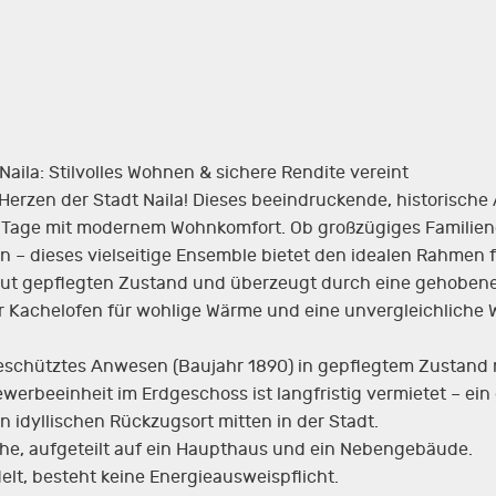
aila: Stilvolles Wohnen & sichere Rendite vereint
erzen der Stadt Naila! Dieses beeindruckende, historisch
 Tage mit modernem Wohnkomfort. Ob großzügiges Familien
 – dieses vielseitige Ensemble bietet den idealen Rahmen f
olut gepflegten Zustand und überzeugt durch eine gehoben
her Kachelofen für wohlige Wärme und eine unvergleichliche
eschütztes Anwesen (Baujahr 1890) in gepflegtem Zustand 
werbeeinheit im Erdgeschoss ist langfristig vermietet – ein 
 idyllischen Rückzugsort mitten in der Stadt.
che, aufgeteilt auf ein Haupthaus und ein Nebengebäude.
lt, besteht keine Energieausweispflicht.