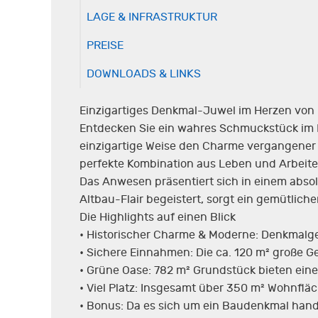
LAGE & INFRASTRUKTUR
PREISE
DOWNLOADS & LINKS
Einzigartiges Denkmal-Juwel im Herzen von N
Entdecken Sie ein wahres Schmuckstück im H
einzigartige Weise den Charme vergangener
perfekte Kombination aus Leben und Arbeiten
Das Anwesen präsentiert sich in einem abs
Altbau-Flair begeistert, sorgt ein gemütlic
Die Highlights auf einen Blick
• Historischer Charme & Moderne: Denkmalg
• Sichere Einnahmen: Die ca. 120 m² große Ge
• Grüne Oase: 782 m² Grundstück bieten einen
• Viel Platz: Insgesamt über 350 m² Wohnflä
• Bonus: Da es sich um ein Baudenkmal hande