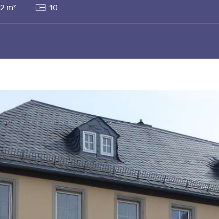
2 m²
10