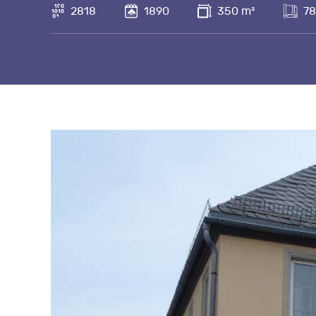
2818
1890
350 m²
78