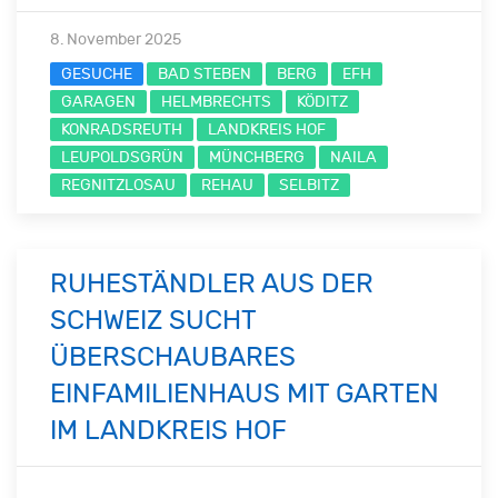
8. November 2025
GESUCHE
BAD STEBEN
BERG
EFH
GARAGEN
HELMBRECHTS
KÖDITZ
KONRADSREUTH
LANDKREIS HOF
LEUPOLDSGRÜN
MÜNCHBERG
NAILA
REGNITZLOSAU
REHAU
SELBITZ
RUHESTÄNDLER AUS DER
SCHWEIZ SUCHT
ÜBERSCHAUBARES
EINFAMILIENHAUS MIT GARTEN
IM LANDKREIS HOF