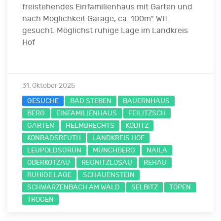
freistehendes Einfamilienhaus mit Garten und
nach Möglichkeit Garage, ca. 100m² Wfl.
gesucht. Möglichst ruhige Lage im Landkreis
Hof
31. Oktober 2025
GESUCHE
BAD STEBEN
BAUERNHAUS
BERG
EINFAMILIENHAUS
FEILITZSCH
GARTEN
HELMBRECHTS
KÖDITZ
KONRADSREUTH
LANDKREIS HOF
LEUPOLDSGRÜN
MÜNCHBERG
NAILA
OBERKOTZAU
REGNITZLOSAU
REHAU
RUHIGE LAGE
SCHAUENSTEIN
SCHWARZENBACH AM WALD
SELBITZ
TÖPEN
TROGEN