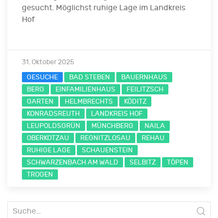
gesucht. Möglichst ruhige Lage im Landkreis
Hof
31. Oktober 2025
GESUCHE
BAD STEBEN
BAUERNHAUS
BERG
EINFAMILIENHAUS
FEILITZSCH
GARTEN
HELMBRECHTS
KÖDITZ
KONRADSREUTH
LANDKREIS HOF
LEUPOLDSGRÜN
MÜNCHBERG
NAILA
OBERKOTZAU
REGNITZLOSAU
REHAU
RUHIGE LAGE
SCHAUENSTEIN
SCHWARZENBACH AM WALD
SELBITZ
TÖPEN
TROGEN
Suche