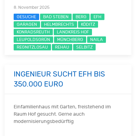
8. November 2025
GESUCHE
BAD STEBEN
BERG
EFH
GARAGEN
HELMBRECHTS
KÖDITZ
KONRADSREUTH
LANDKREIS HOF
LEUPOLDSGRÜN
MÜNCHBERG
NAILA
REGNITZLOSAU
REHAU
SELBITZ
INGENIEUR SUCHT EFH BIS
350.000 EURO
Einfamilienhaus mit Garten, freistehend im
Raum Hof gesucht. Gerne auch
modernisierungsbedürftig