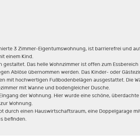
ierte 3 Zimmer-Eigentumswohnung, ist barrierefrei und aufw
mit einem Kind.
estaltet. Das helle Wohnzimmer ist offen zum Essbereich 
egen Ablöse übernommen werden. Das Kinder- oder Gästez
en mit hochwertigen Fußbodenbelägen ausgestattet. Die Wä
dezimmer mit Wanne und bodengleicher Dusche.
um Eingang der Wohnung. Hier wurde eine schöne, überdachte 
 zur Wohnung.
bot durch einen Hauswirtschaftsraum, eine Doppelgarage mit
us befinden.