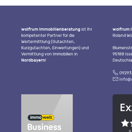
wolfrum Immobilienberatung
ist Ihr
wolfrum 
kompetenter Partner für die
Roland Wo
Wertermittlung (Gutachten,
Kurzgutachten, Einwertungen) und
Blumenstr
Vermittlung von Immobilien in
95188 Iss
Nordbayern
!
Deutschl
Fon
09293 
E-
info@
Mail