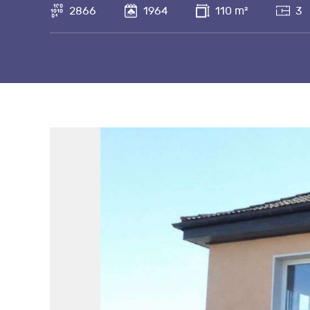
2866
1964
110 m²
3