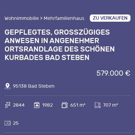
ZU VERKAUFEN
Wohnimmobilie > Mehrfamilienhaus
GEPFLEGTES, GROSSZÜGIGES A
NWESEN IN ANGENEHMER O
RTSRANDLAGE DES SCHÖNEN K
URBADES BAD STEBEN
579.000 €
95138 Bad Steben
2844
1982
651 m²
707 m²
25